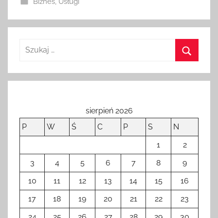
Biznes
,
Usługi
n
o
1
8
m
a
j
a
2
sierpień 2026
0
P
W
Ś
C
P
S
N
2
2
1
2
3
4
5
6
7
8
9
10
11
12
13
14
15
16
17
18
19
20
21
22
23
24
25
26
27
28
29
30