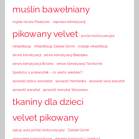
muślin bawełniany
myjnia ręczna Piaseczno
naprawa klimatyzacji
pikowany velvet
portal motoryzacyjny
rehabilitacja
rehabilitacja Zalesie Górne
rodzaje rehabilitacji
serwis klimatyzacji
serwis klimatyzacji Białołęka
serwis klimatyzacji Bródno
serwis klimatyzacji Tarchomin
Spedytor a przewoźnik – co warto wiedzieć?
sprawdź dobry warszatat
sprawdź mechanika
sprawdź swój warsztat
sprawdź warsztat
sprawdź warsztat Warszawa
tkaniny dla dzieci
velvet pikowany
zakup auta portal motoryzacyjny
Zalesie Górne
zezwolenia transportowe
zlecenia transportu i spedycji