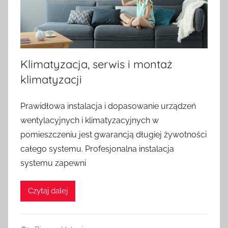
Klimatyzacja, serwis i montaż
klimatyzacji
O
Prawidłowa instalacja i dopasowanie urządzeń
p
wentylacyjnych i klimatyzacyjnych w
u
pomieszczeniu jest gwarancją długiej żywotności
b
całego systemu. Profesjonalna instalacja
l
systemu zapewni
i
k
o
Czytaj dalej
w
a