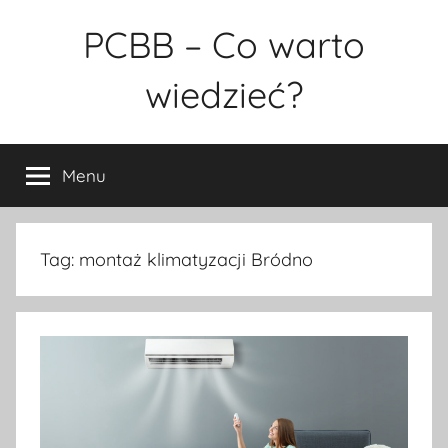
Przejdź
PCBB – Co warto
do
treści
wiedzieć?
Menu
Tag:
montaż klimatyzacji Bródno