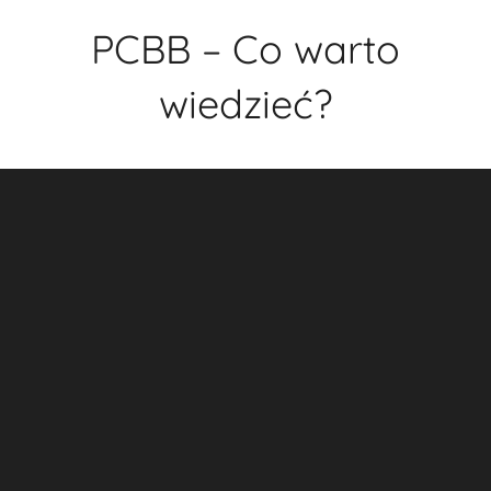
Przejdź
PCBB – Co warto
do
treści
wiedzieć?