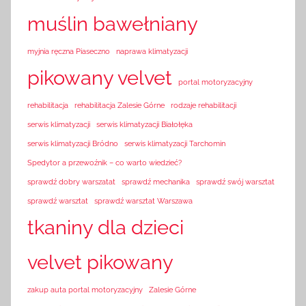
muślin bawełniany
myjnia ręczna Piaseczno
naprawa klimatyzacji
pikowany velvet
portal motoryzacyjny
rehabilitacja
rehabilitacja Zalesie Górne
rodzaje rehabilitacji
serwis klimatyzacji
serwis klimatyzacji Białołęka
serwis klimatyzacji Bródno
serwis klimatyzacji Tarchomin
Spedytor a przewoźnik – co warto wiedzieć?
sprawdź dobry warszatat
sprawdź mechanika
sprawdź swój warsztat
sprawdź warsztat
sprawdź warsztat Warszawa
tkaniny dla dzieci
velvet pikowany
zakup auta portal motoryzacyjny
Zalesie Górne