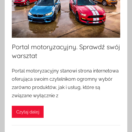
Portal motoryzacyjny. Sprawdź swój
warsztat
O
Portal motoryzacyjny stanowi strona internetowa
p
oferująca swoim czytelnikom ogromny wybór
u
zarówno produktów, jak i usług, które są
b
związane wyłącznie z
l
i
Czytaj dalej
k
o
w