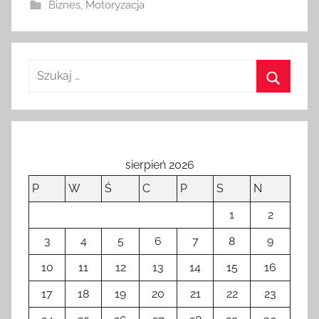
Biznes
,
Motoryzacja
a
n
o
1
3
k
w
i
e
sierpień 2026
t
P
W
Ś
C
P
S
N
n
i
1
2
a
3
4
5
6
7
8
9
2
0
10
11
12
13
14
15
16
2
17
18
19
20
21
22
23
3