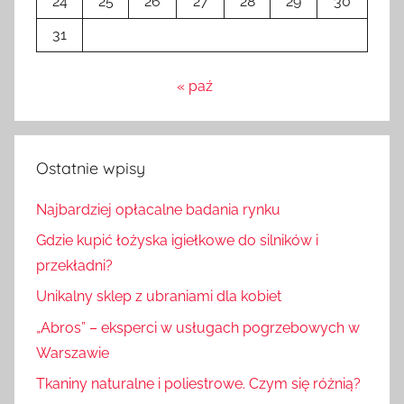
24
25
26
27
28
29
30
31
« paź
Ostatnie wpisy
Najbardziej opłacalne badania rynku
Gdzie kupić łożyska igiełkowe do silników i
przekładni?
Unikalny sklep z ubraniami dla kobiet
„Abros” – eksperci w usługach pogrzebowych w
Warszawie
Tkaniny naturalne i poliestrowe. Czym się różnią?