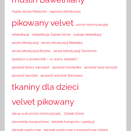
myjnia ręczna Piaseczno
naprawa klimatyzacji
pikowany velvet
portal motoryzacyjny
rehabilitacja
rehabilitacja Zalesie Górne
rodzaje rehabilitacji
serwis klimatyzacji
serwis klimatyzacji Białołęka
serwis klimatyzacji Bródno
serwis klimatyzacji Tarchomin
Spedytor a przewoźnik – co warto wiedzieć?
sprawdź dobry warszatat
sprawdź mechanika
sprawdź swój warsztat
sprawdź warsztat
sprawdź warsztat Warszawa
tkaniny dla dzieci
velvet pikowany
zakup auta portal motoryzacyjny
Zalesie Górne
zezwolenia transportowe
zlecenia transportu i spedycji
zlecenie spedycyjne
zlecenie spedycyjne a transportowe różnice