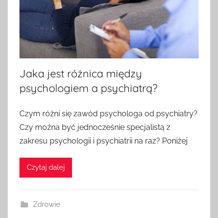
Jaka jest różnica między
psychologiem a psychiatrą?
O
Czym różni się zawód psychologa od psychiatry?
p
Czy można być jednocześnie specjalistą z
u
zakresu psychologii i psychiatrii na raz? Poniżej
b
l
Czytaj dalej
i
k
o
Zdrowie
w