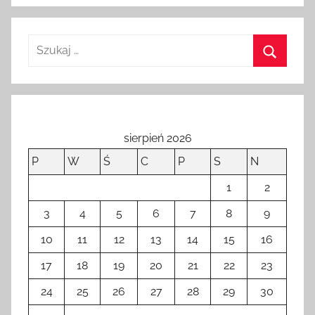
a
n
o
1
k
w
i
e
sierpień 2026
t
P
W
Ś
C
P
S
N
n
i
1
2
a
3
4
5
6
7
8
9
2
10
11
12
13
14
15
16
0
2
17
18
19
20
21
22
23
2
24
25
26
27
28
29
30