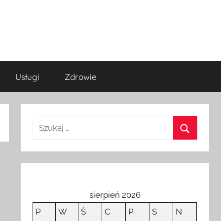
Usługi
Zdrowie
sierpień 2026
P
W
Ś
C
P
S
N