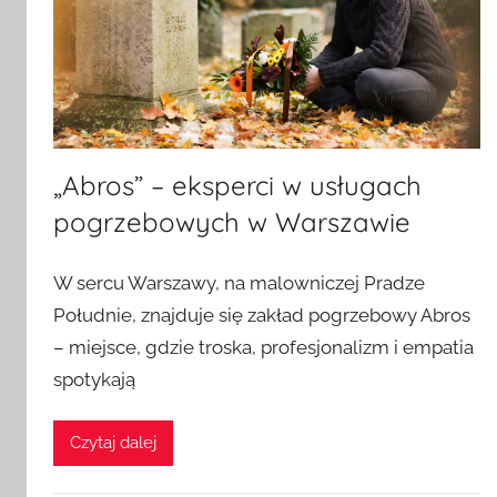
„Abros” – eksperci w usługach
pogrzebowych w Warszawie
O
W sercu Warszawy, na malowniczej Pradze
p
Południe, znajduje się zakład pogrzebowy Abros
u
– miejsce, gdzie troska, profesjonalizm i empatia
b
l
spotykają
i
k
Czytaj dalej
o
w