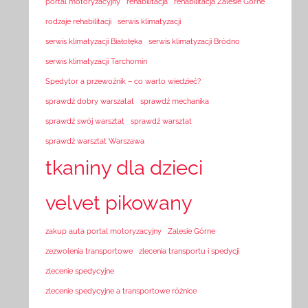
portal motoryzacyjny
rehabilitacja
rehabilitacja Zalesie Górne
rodzaje rehabilitacji
serwis klimatyzacji
serwis klimatyzacji Białołęka
serwis klimatyzacji Bródno
serwis klimatyzacji Tarchomin
Spedytor a przewoźnik – co warto wiedzieć?
sprawdź dobry warszatat
sprawdź mechanika
sprawdź swój warsztat
sprawdź warsztat
sprawdź warsztat Warszawa
tkaniny dla dzieci
velvet pikowany
zakup auta portal motoryzacyjny
Zalesie Górne
zezwolenia transportowe
zlecenia transportu i spedycji
zlecenie spedycyjne
zlecenie spedycyjne a transportowe różnice