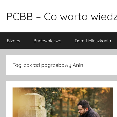
Przejdź
do
PCBB – Co warto wiedz
treści
Biznes
Budownictwo
Dom i Mieszkania
Tag:
zakład pogrzebowy Anin