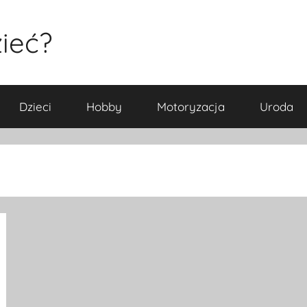
ieć?
Dzieci
Hobby
Motoryzacja
Uroda