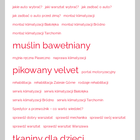
jakie auto wybrać?
jaki warsztat wybrać?
jak zadbać o auto?
jak zadbać o auto przed zimą?
montaż klimatyzacji
montaż klimatyzacji Białołęka
montaż klimatyzacji Bródno
montaż klimatyzacji Tarchomin
muślin bawełniany
myjnia ręczna Piaseczno
naprawa klimatyzacji
pikowany velvet
portal motoryzacyjny
rehabilitacja
rehabilitacja Zalesie Górne
rodzaje rehabilitacji
serwis klimatyzacji
serwis klimatyzacji Białołęka
serwis klimatyzacji Bródno
serwis klimatyzacji Tarchomin
Spedytor a przewoźnik – co warto wiedzieć?
sprawdź dobry warszatat
sprawdź mechanika
sprawdź swój warsztat
sprawdź warsztat
sprawdź warsztat Warszawa
tkaniny dla dzieci