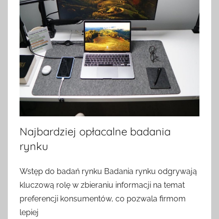
Najbardziej opłacalne badania
rynku
O
Wstęp do badań rynku Badania rynku odgrywają
p
kluczową rolę w zbieraniu informacji na temat
u
preferencji konsumentów, co pozwala firmom
b
lepiej
l