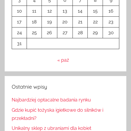
3
4
5
6
7
8
9
n
i
10
11
12
13
14
15
16
k
17
18
19
20
21
22
23
a
24
25
26
27
28
29
30
2
0
31
2
4
« paź
Ostatnie wpisy
Najbardziej opłacalne badania rynku
Gdzie kupić łożyska igiełkowe do silników i
przekładni?
Unikalny sklep z ubraniami dla kobiet