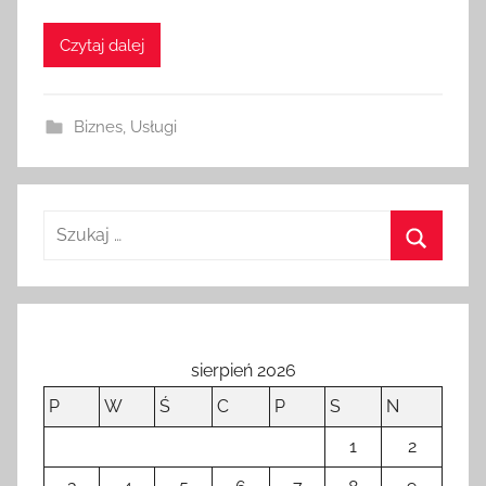
i
Czytaj dalej
k
o
w
Biznes
,
Usługi
a
n
o
2
2
p
a
ź
d
sierpień 2026
z
P
W
Ś
C
P
S
N
i
e
1
2
r