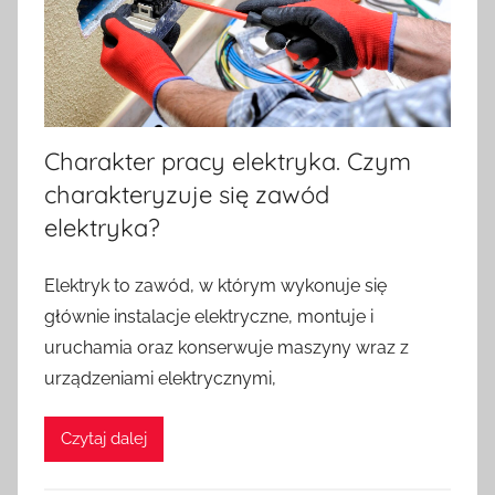
Charakter pracy elektryka. Czym
charakteryzuje się zawód
elektryka?
O
Elektryk to zawód, w którym wykonuje się
p
głównie instalacje elektryczne, montuje i
u
uruchamia oraz konserwuje maszyny wraz z
b
urządzeniami elektrycznymi,
l
i
Czytaj dalej
k
o