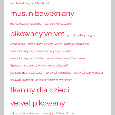
montaż klimatyzacji Tarchomin
muślin bawełniany
myjnia ręczna Piaseczno
naprawa klimatyzacji
pikowany velvet
portal motoryzacyjny
rehabilitacja
rehabilitacja Zalesie Górne
rodzaje rehabilitacji
serwis klimatyzacji
serwis klimatyzacji Białołęka
serwis klimatyzacji Bródno
serwis klimatyzacji Tarchomin
Spedytor a przewoźnik – co warto wiedzieć?
sprawdź dobry warszatat
sprawdź mechanika
sprawdź swój warsztat
sprawdź warsztat
sprawdź warsztat Warszawa
tkaniny dla dzieci
velvet pikowany
zakup auta portal motoryzacyjny
Zalesie Górne