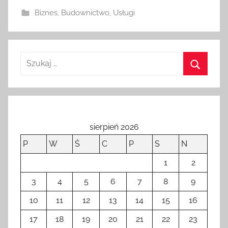
w
Biznes
,
Budownictwo
,
Usługi
a
n
o
2
9
k
w
i
e
sierpień 2026
t
P
W
Ś
C
P
S
N
n
i
1
2
a
3
4
5
6
7
8
9
2
0
10
11
12
13
14
15
16
2
17
18
19
20
21
22
23
2