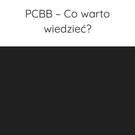
Przejdź
PCBB – Co warto
do
treści
wiedzieć?