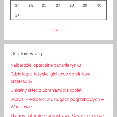
24
25
26
27
28
29
30
31
« paź
Ostatnie wpisy
Najbardziej opłacalne badania rynku
Gdzie kupić łożyska igiełkowe do silników i
przekładni?
Unikalny sklep z ubraniami dla kobiet
„Abros” – eksperci w usługach pogrzebowych w
Warszawie
Tkaniny naturalne i poliestrowe. Czym się różnią?