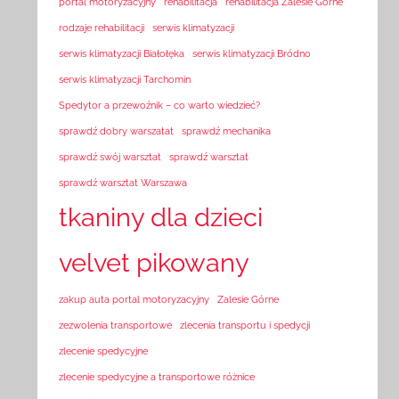
portal motoryzacyjny
rehabilitacja
rehabilitacja Zalesie Górne
rodzaje rehabilitacji
serwis klimatyzacji
serwis klimatyzacji Białołęka
serwis klimatyzacji Bródno
serwis klimatyzacji Tarchomin
Spedytor a przewoźnik – co warto wiedzieć?
sprawdź dobry warszatat
sprawdź mechanika
sprawdź swój warsztat
sprawdź warsztat
sprawdź warsztat Warszawa
tkaniny dla dzieci
velvet pikowany
zakup auta portal motoryzacyjny
Zalesie Górne
zezwolenia transportowe
zlecenia transportu i spedycji
zlecenie spedycyjne
zlecenie spedycyjne a transportowe różnice