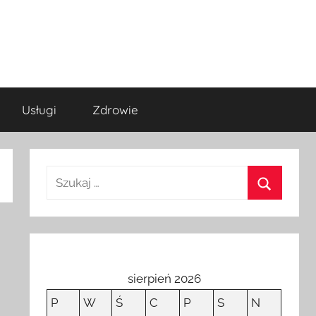
Usługi
Zdrowie
sierpień 2026
P
W
Ś
C
P
S
N