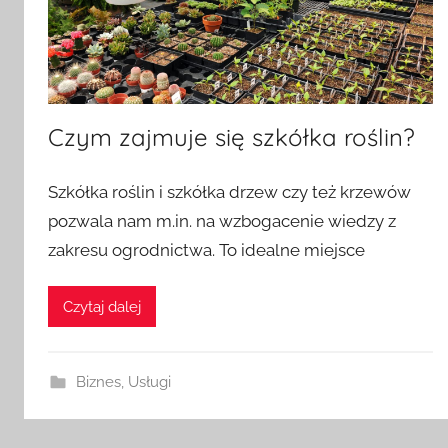
Czym zajmuje się szkółka roślin?
O
Szkółka roślin i szkółka drzew czy też krzewów
p
pozwala nam m.in. na wzbogacenie wiedzy z
u
zakresu ogrodnictwa. To idealne miejsce
b
l
i
Czytaj dalej
k
o
w
Biznes
,
Usługi
a
n