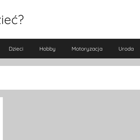
ieć?
Dzieci
Hobby
Motoryzacja
Uroda