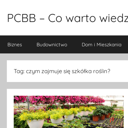
Przejdź
do
PCBB – Co warto wiedz
treści
Biznes
Budownictwo
Dom i Mieszkania
Tag:
czym zajmuje się szkółka roślin?